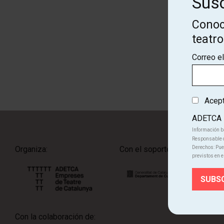
Susc
Conoc
Cono
teatr
Correo e
Acepto
ADETCA
Información b
Responsable d
Organiza:
Con el soporte de:
Derechos: Pued
previstos en e
Con la colaboración de: