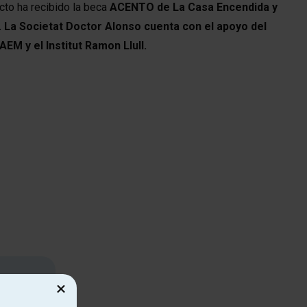
cto ha recibido la beca
ACENTO de La Casa Encendida y
 La Societat Doctor Alonso cuenta con el apoyo del
NAEM y el Institut Ramon Llull.
×