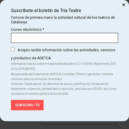
está lleno de sonidos y animalitos, y de nuestra caja saldrán de
×
todos los rincones.
Suscríbete al boletín de Tria Teatre
Un espectáculo de canciones, títeres y pequeñas musiquitas
Conoce de primera mano la actividad cultural de los teatros de
Catalunya.
especialmente dirigido a los niños de 0-3 años, para disfrutar de la
Correo electrónico
*
voz cantada, la voz hablada y de los pequeños matices de un
mundo de sonidos.
Acepto recibir información sobre las actividades, servicios
y productos de ADETCA
Información básica sobre el tratamiento de datos (LO 3/2018 y Reglamento (UE)
2016/679 ]RGPD])
Responsable del tratamiento: ADETCA Finalidad: Ofrecer y gestionar nuestros
servicios para la promoción de eventos.
viernes
Derechos: Puede ejercer los derechos de acceso, rectificación, limitación de
17
18:00 h
tratamiento, supresión, portabilidad y oposición, previstos en el RGPD, tal y como
L'autèntica
se explica en nuestra política de privacidad.
ene
Des de
12 €
Finalizado