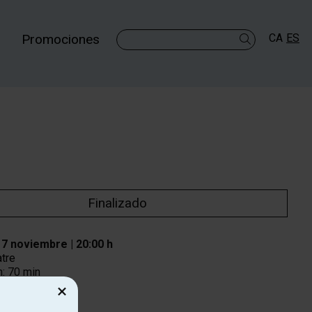
Promociones
CA
ES
Buscar
Finalizado
17 noviembre
|
20:00 h
atre
:
70 min
×
mendada