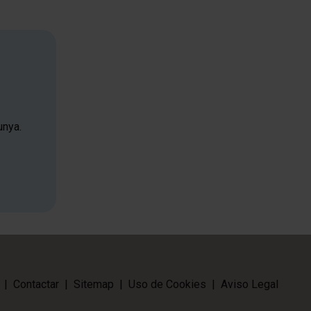
unya.
|
Contactar
|
Sitemap
|
Uso de Cookies
|
Aviso Legal