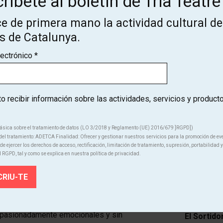
ríbete al boletín de Tria Teatre
a partir de
e de primera mano la actividad cultural de
FICHA ART
os de Catalunya.
lectrónico
*
Creadora y
Diseño de 
 recibir información sobre las actividades, servicios y product
Mirades e
(art tèxti
ásica sobre el tratamiento de datos (LO 3/2018 y Reglamento (UE) 2016/679 ]RGPD])
Colaborad
el tratamiento: ADETCA Finalidad: Ofrecer y gestionar nuestros servicios para la promoción de ev
e ejercer los derechos de acceso, rectificación, limitación de tratamiento, supresión, portabilidad y
l RGPD, tal y como se explica en nuestra política de privacidad.
Fotógrafo:
Producció
o que no vienen de la nada, cosa que sería
ncreíblemente aburrida. Las historias son
Con el apo
, apasionadamente emocionales y sin
El Sortido