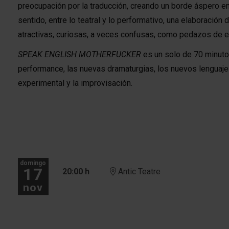
preocupación por la traducción, creando un borde áspero ent
sentido, entre lo teatral y lo performativo, una elaboración
atractivas, curiosas, a veces confusas, como pedazos de e
SPEAK ENGLISH MOTHERFUCKER
es un solo de 70 minuto
performance, las nuevas dramaturgias, los nuevos lenguajes
experimental y la improvisación.
domingo
17
20:00 h
Antic Teatre
nov