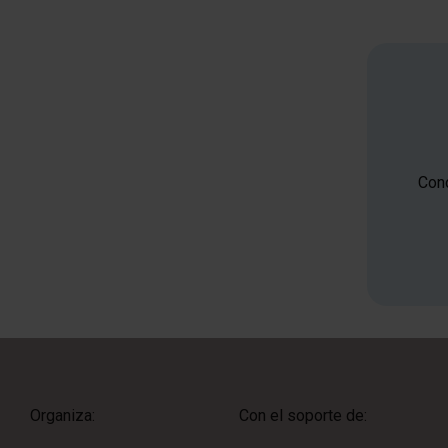
Cono
Organiza:
Con el soporte de: