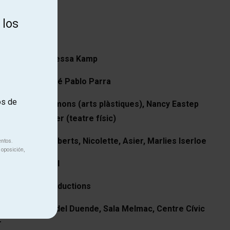
 18 años
 los
ÍSTICA
 performer:
Vanessa Kamp
iluminación:
José Pablo Parra
os de
xternAs:
Eric Symons (arts plàstiques), Nancy Eastep
l) y Sophie Kasser (teatre físic)
ores:
Claudia Roberts, Nicolette, Asier, Marlies Iserloe
entos.
 oposición,
Pep Casadevall
n:
Crabwise Productions
yo de:
La Nave del Duende, Sala Melmac, Centre Cívic
r