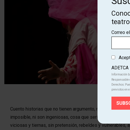
Susc
Conoc
teatr
Correo e
Acepto
ADETCA
Información b
Responsable d
Derechos: Pued
Diapositiva 1 de 1
previstos en e
Cuento historias que no tienen argumento, ni narrativa, per
imposible, ni son ingeniosas, cosa que sería posible pero i
viciosas y tiernas, sin pretensión, rebeldes y vulnerables