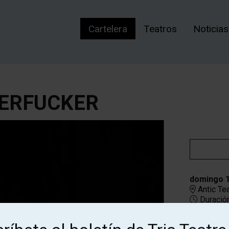
Cartelera
Teatros
Noticias
HERFUCKER
domingo 
Antic Te
Duración
Edad reco