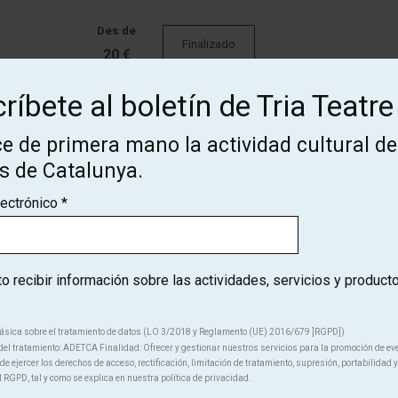
Des de
Finalizado
20 €
ríbete al boletín de Tria Teatre
Des de
Finalizado
20 €
e de primera mano la actividad cultural de
os de Catalunya.
Des de
lectrónico
*
Finalizado
20 €
 recibir información sobre las actividades, servicios y product
ásica sobre el tratamiento de datos (LO 3/2018 y Reglamento (UE) 2016/679 ]RGPD])
el tratamiento: ADETCA Finalidad: Ofrecer y gestionar nuestros servicios para la promoción de ev
e ejercer los derechos de acceso, rectificación, limitación de tratamiento, supresión, portabilidad y
¡Suscríbete al boletín de Tria
l RGPD, tal y como se explica en nuestra política de privacidad.