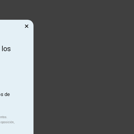
×
 los
os de
entos.
 oposición,