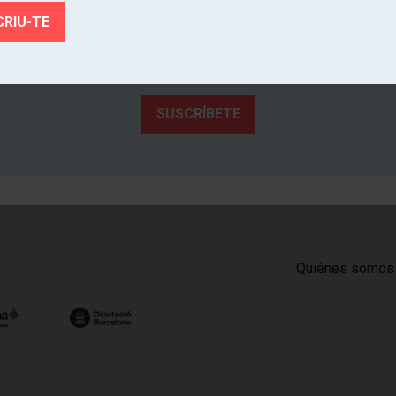
Teatre!
ce de primera mano la actividad cultural de los teatros de Catal
SUSCRÍBETE
Quiénes somos