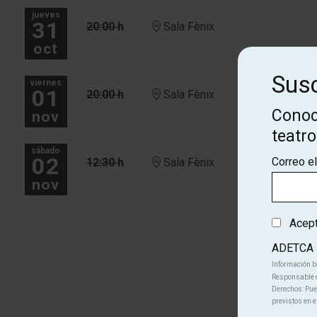
jueves
31
20:00 h
Sala Fènix
oct
Susc
viernes
01
20:00 h
Sala Fènix
Conoc
nov
teatr
sábado
02
Correo e
12:30 h
Sala Fènix
nov
Acepto
ADETCA
Información b
Responsable d
Derechos: Pued
previstos en e