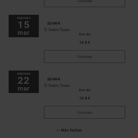
Finalizado
viernes
15
22:00 h
Teatre Texas
mar
Des de
16.8 €
Finalizado
viernes
22
22:00 h
Teatre Texas
mar
Des de
16.8 €
Finalizado
Más fechas