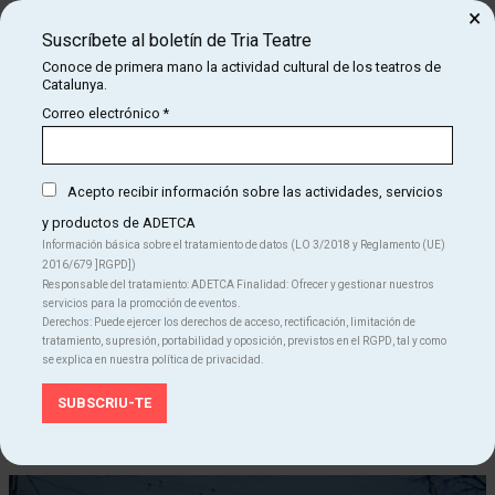
×
ENRICHSUZAN WASFIXANTAL GABARRÓBRIGADA
Suscríbete al boletín de Tria Teatre
DOCUMENTAL SABER/SUMMUD/PALESTINA
Conoce de primera mano la actividad cultural de los teatros de
Catalunya.
REALIZACIÓN AUDIOVISUAL: BERNAT ENRICH
Correo electrónico
*
TRADUCCIÓN CONSECUTIVA ENTREVISTAS: CHAHRAZAD NACHET
TRADUCCIÓN AL ÁRABE DE LA DRAMATÚRGIA: MOHAMMAD BITARI
Acepto recibir información sobre las actividades, servicios
ESPACIO ESCÉNICO Y DISEÑO DE ILUMINACIÓN: ÁLVARO CASTILLO
y productos de ADETCA
Información básica sobre el tratamiento de datos (LO 3/2018 y Reglamento (UE)
ESPACIO SONORO: XANTAL GABARRÓBERNAT ENRICH
2016/679 ]RGPD])
Responsable del tratamiento: ADETCA Finalidad: Ofrecer y gestionar nuestros
VERSIÓN MUSICAL EN EL BARRIO DEL RAVAL: XDUENDESX
servicios para la promoción de eventos.
Derechos: Puede ejercer los derechos de acceso, rectificación, limitación de
VESTUARIO: RUTH GABARRÓ
tratamiento, supresión, portabilidad y oposición, previstos en el RGPD, tal y como
se explica en nuestra política de privacidad.
MAPA SONOR NACKBA: NISREEN ZAHDA
DISEÑO GRÁFICO Y CONTRNIFOS DIGITALRS DE LA COMPAÑÍA:
GUAGLIO