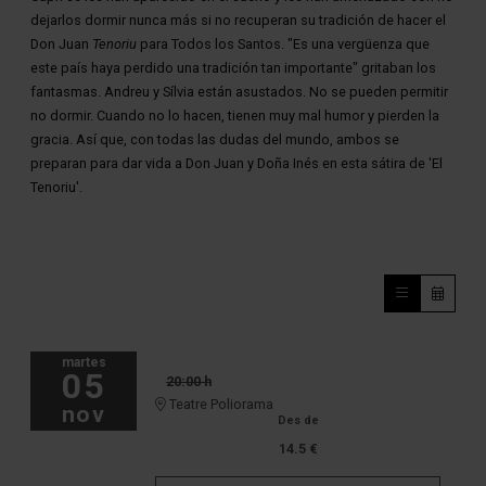
dejarlos dormir nunca más si no recuperan su tradición de hacer el
Don Juan
Tenoriu
para Todos los Santos. "Es una vergüenza que
este país haya perdido una tradición tan importante" gritaban los
fantasmas. Andreu y Sílvia están asustados. No se pueden permitir
no dormir. Cuando no lo hacen, tienen muy mal humor y pierden la
gracia. Así que, con todas las dudas del mundo, ambos se
preparan para dar vida a Don Juan y Doña Inés en esta sátira de 'El
Tenoriu'.
martes
05
20:00 h
Teatre Poliorama
nov
Des de
14.5 €