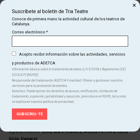
Audio creativo:
Ramon Juncosa
×
Suscríbete al boletín de Tria Teatre
Coordinación de espacio escénico y escenografía:
Bea Sanjuan
Conoce de primera mano la actividad cultural de los teatros de
Diseño de vestuario:
Pepi Aubia
Catalunya.
Correo electrónico
*
Vestuario:
Época
Regiduría:
Olga Fibla
Acepto recibir información sobre las actividades, servicios
Ayudantía de regiduría:
Eli Caballé
y productos de ADETCA
Construcción decorados:
Taller Jorba Miró
Información básica sobre el tratamiento de datos (LO 3/2018 y Reglamento (UE)
2016/679 ]RGPD])
Atrezzo:
Rosa Domingo
Responsable del tratamiento: ADETCA Finalidad: Ofrecer y gestionar nuestros
servicios para la promoción de eventos.
Diseño gráfico:
Pep Cerdà / Dani Borrón
Derechos: Puede ejercer los derechos de acceso, rectificación, limitación de
tratamiento, supresión, portabilidad y oposición, previstos en el RGPD, tal y como
Producción ejecutiva:
Mercè Puy
se explica en nuestra política de privacidad.
Producción:
Rosa Domingo
Comunicación:
Gemma Saperas
Agradecimientos:
Eòlia, Martí Vilaseca, Montse Ferreira, Lucía
Gijón, Damaret