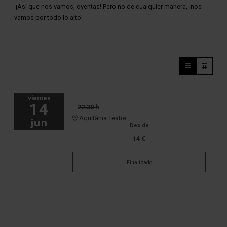
¡Así que nos vamos, oyentas! Pero no de cualquier manera, ¡nos
vamos por todo lo alto!
viernes
14
22:30 h
Aquitània Teatre
jun
Des de
14 €
Finalizado