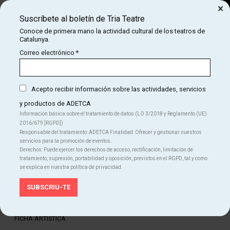
×
Suscríbete al boletín de Tria Teatre
Buscar
Conoce de primera mano la actividad cultural de los teatros de
Catalunya.
COM
INICIO
CARTELERA
HI HAURÀ UN SETEMBRE PER TOTHOM
Correo electrónico
*
HI HAURÀ UN SETEMBRE PER TOTHOM
Acepto recibir información sobre las actividades, servicios
y productos de ADETCA
Finalizado
Información básica sobre el tratamiento de datos (LO 3/2018 y Reglamento (UE)
2016/679 ]RGPD])
Del JU 09.05.24
al DO 02.06.24
Responsable del tratamiento: ADETCA Finalidad: Ofrecer y gestionar nuestros
Teatre Gaudí Barcelona
servicios para la promoción de eventos.
Duración:
75 min.
Derechos: Puede ejercer los derechos de acceso, rectificación, limitación de
Teatro
tratamiento, supresión, portabilidad y oposición, previstos en el RGPD, tal y como
se explica en nuestra política de privacidad.
Idiomas
Catalán
FICHA ARTÍSTICA