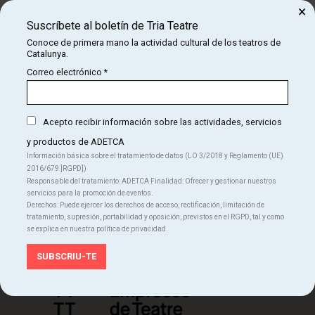
×
Suscríbete al boletín de Tria Teatre
Conoce de primera mano la actividad cultural de los teatros de
Catalunya.
Correo electrónico
*
¡Suscríbete al boletín de Tria Teatre!
Conoce de primera mano la actividad cultural de los
teatros de Catalunya.
Acepto recibir información sobre las actividades, servicios
SUSCRÍBETE
y productos de ADETCA
Información básica sobre el tratamiento de datos (LO 3/2018 y Reglamento (UE)
2016/679 ]RGPD])
Responsable del tratamiento: ADETCA Finalidad: Ofrecer y gestionar nuestros
servicios para la promoción de eventos.
Derechos: Puede ejercer los derechos de acceso, rectificación, limitación de
tratamiento, supresión, portabilidad y oposición, previstos en el RGPD, tal y como
se explica en nuestra política de privacidad.
Organiza: