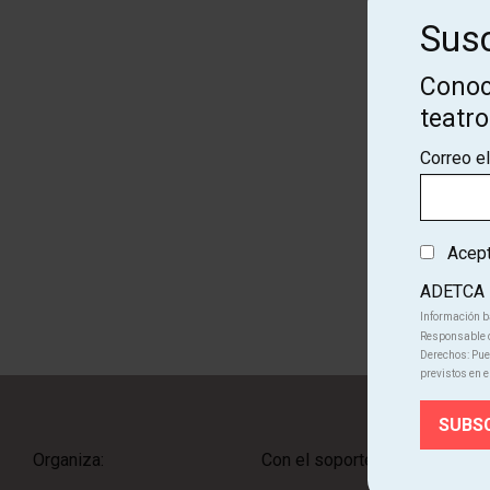
Susc
Conoc
teatr
Correo e
Cono
Acepto
ADETCA
Información b
Responsable d
Derechos: Pued
previstos en e
Organiza:
Con el soporte de: