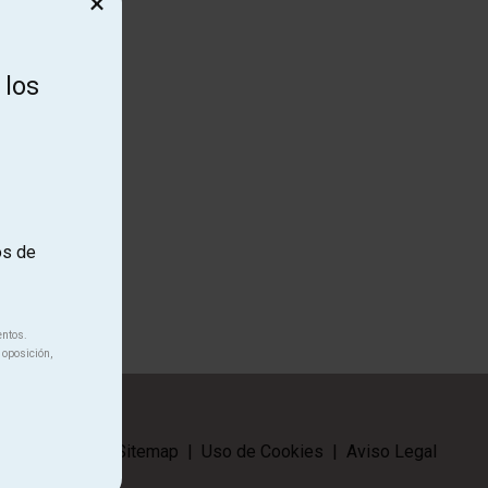
×
 los
unya.
os de
entos.
 oposición,
|
Contactar
|
Sitemap
|
Uso de Cookies
|
Aviso Legal