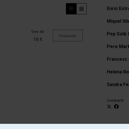
Enric Estr
Miquel Vil
Des de
Pep Solà
:
Finalizado
16 €
Pere Mart
Francesc
Helena Ro
Sandra Fe
Compartir