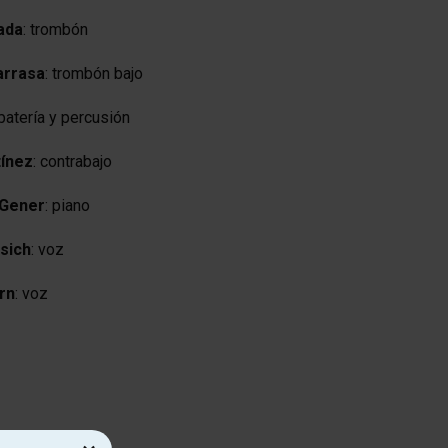
ada
: trombón
arrasa
: trombón bajo
 batería y percusión
ínez
: contrabajo
 Gener
: piano
sich
: voz
rn
: voz