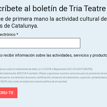
ríbete al boletín de Tria Teatre
e de primera mano la actividad cultural de
¡Suscríbete al boletín de Tria
os de Catalunya.
Teatre!
lectrónico
*
ce de primera mano la actividad cultural de los teatros de Catal
 recibir información sobre las actividades, servicios y product
SUSCRÍBETE
ásica sobre el tratamiento de datos (LO 3/2018 y Reglamento (UE) 2016/679 ]RGPD])
el tratamiento: ADETCA Finalidad: Ofrecer y gestionar nuestros servicios para la promoción de ev
e ejercer los derechos de acceso, rectificación, limitación de tratamiento, supresión, portabilidad y
l RGPD, tal y como se explica en nuestra política de privacidad.
Quiénes somos