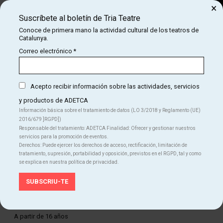
×
Suscríbete al boletín de Tria Teatre
Buscar
Conoce de primera mano la actividad cultural de los teatros de
Catalunya.
COM
INICIO
CARTELERA
L'ADVERSARI
Correo electrónico
*
L'ADVERSARI
Acepto recibir información sobre las actividades, servicios
y productos de ADETCA
Finalizado
Información básica sobre el tratamiento de datos (LO 3/2018 y Reglamento (UE)
2016/679 ]RGPD])
Del MI 01.03.23
al DO 27.10.24
Responsable del tratamiento: ADETCA Finalidad: Ofrecer y gestionar nuestros
Teatre Romea
servicios para la promoción de eventos.
Duración:
90 min
Derechos: Puede ejercer los derechos de acceso, rectificación, limitación de
Teatro
tratamiento, supresión, portabilidad y oposición, previstos en el RGPD, tal y como
se explica en nuestra política de privacidad.
Idiomas
Catalán
Edad recomendada
A partir de 16 años