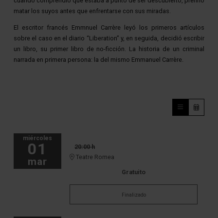
cuando comprendió que estaba a punto de ser descubierto, prefirió
matar los suyos antes que enfrentarse con sus miradas.
El escritor francés Emmnuel Carrère leyó los primeros artículos
sobre el caso en el diario “Liberation” y, en seguida, decidió escribir
un libro, su primer libro de no-ficción. La historia de un criminal
narrada en primera persona: la del mismo Emmanuel Carrère.
miércoles
01
20:00 h
Teatre Romea
mar
Gratuito
Finalizado