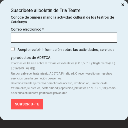
×
Suscríbete al boletín de Tria Teatre
¡Suscríbete al boletín de Tria Teatre!
Conoce de primera mano la actividad cultural de los teatros de
Conoce de primera mano la actividad cultural de los
Catalunya.
teatros de Catalunya.
Correo electrónico
*
SUSCRÍBETE
Acepto recibir información sobre las actividades, servicios
y productos de ADETCA
Información básica sobre el tratamiento de datos (LO 3/2018 y Reglamento (UE)
2016/679 ]RGPD])
Responsable del tratamiento: ADETCA Finalidad: Ofrecer y gestionar nuestros
Organiza:
servicios para la promoción de eventos.
Derechos: Puede ejercer los derechos de acceso, rectificación, limitación de
tratamiento, supresión, portabilidad y oposición, previstos en el RGPD, tal y como
se explica en nuestra política de privacidad.