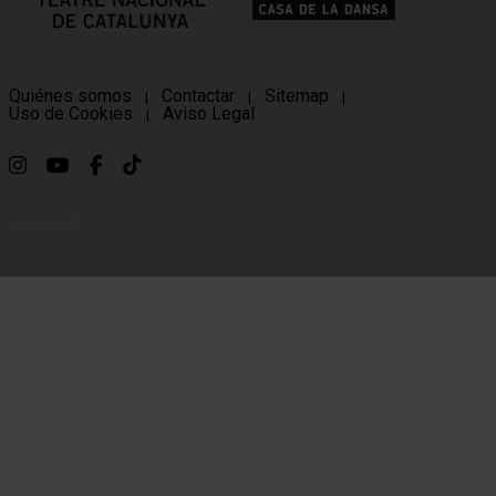
Quiénes somos
Contactar
Sitemap
|
|
|
Uso de Cookies
Aviso Legal
|
Link a instagram
Link a youtube
Link a facebook
Link a ticktok