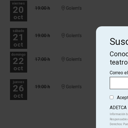
viernes
20
19:00 h
Golem's
oct
sábado
21
19:00 h
Golem's
Susc
oct
Conoc
domingo
22
17:00 h
Golem's
teatr
oct
Correo e
jueves
26
19:00 h
Golem's
oct
Acepto
ADETCA
Más fechas
Información b
Responsable d
Derechos: Pued