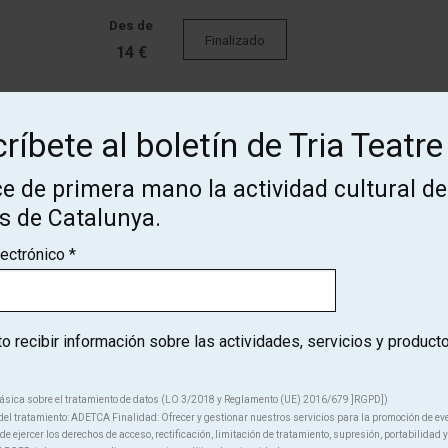
Des de
Finalizado
14 €
ríbete al boletín de Tria Teatre
Finalizado
e de primera mano la actividad cultural de
Des de
os de Catalunya.
Finalizado
14 €
lectrónico
*
Des de
Finalizado
14 €
 recibir información sobre las actividades, servicios y product
ásica sobre el tratamiento de datos (LO 3/2018 y Reglamento (UE) 2016/679 ]RGPD])
el tratamiento: ADETCA Finalidad: Ofrecer y gestionar nuestros servicios para la promoción de ev
e ejercer los derechos de acceso, rectificación, limitación de tratamiento, supresión, portabilidad y