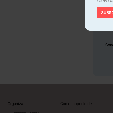
previstos en e
Cono
Organiza:
Con el soporte de: