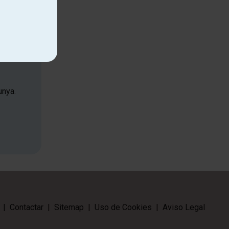
unya.
|
Contactar
|
Sitemap
|
Uso de Cookies
|
Aviso Legal