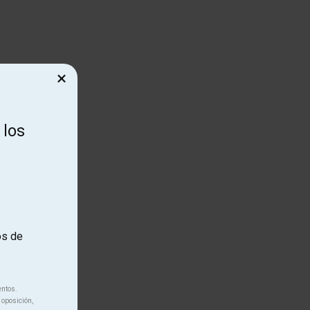
×
 los
os de
entos.
 oposición,