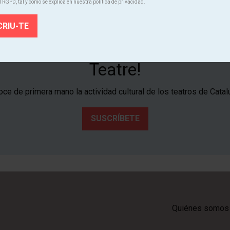
l RGPD, tal y como se explica en nuestra política de privacidad.
¡Suscríbete al boletín de Tria
Teatre!
ce de primera mano la actividad cultural de los teatros de Catal
SUSCRÍBETE
Quiénes somos