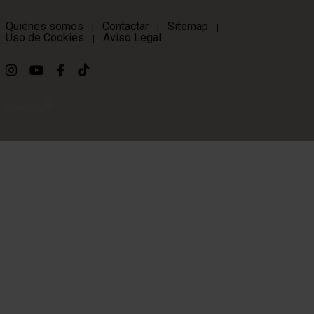
Quiénes somos
Contactar
Sitemap
|
|
|
Uso de Cookies
Aviso Legal
|
Link a instagram
Link a youtube
Link a facebook
Link a ticktok