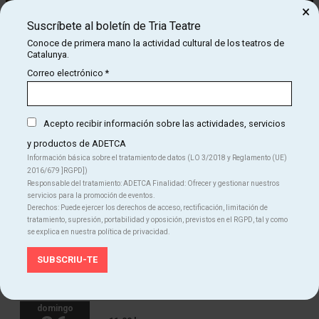
×
Suscríbete al boletín de Tria Teatre
Conoce de primera mano la actividad cultural de los teatros de
Catalunya.
Correo electrónico
*
Diapositiva 1 de 1
Un espectáculo de teatro gestual. Sin palabras. Sin límites. Sin
orden.
Acepto recibir información sobre las actividades, servicios
y productos de ADETCA
En la calle llueven clavos. Cinco payasos llaman al timbre. La
Información básica sobre el tratamiento de datos (LO 3/2018 y Reglamento (UE)
soledad se escapa por el agujero de la cerradura. El humor y la
2016/679 ]RGPD])
poesía se cruzan en el umbral de la puerta. Una invasión de absurda
Responsable del tratamiento: ADETCA Finalidad: Ofrecer y gestionar nuestros
intimidad, de locura y de risas... Las puertas, abiertas, bailan.
servicios para la promoción de eventos.
Derechos: Puede ejercer los derechos de acceso, rectificación, limitación de
tratamiento, supresión, portabilidad y oposición, previstos en el RGPD, tal y como
se explica en nuestra política de privacidad.
domingo