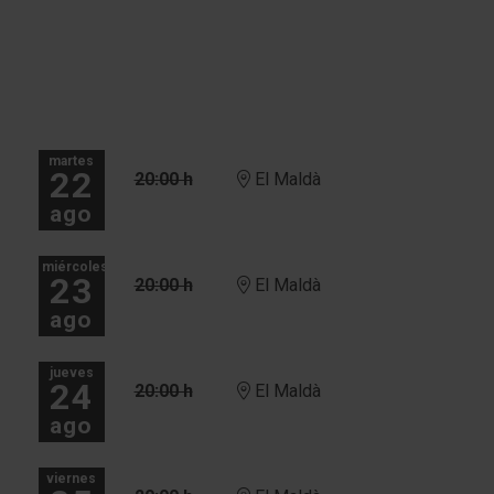
martes
22
20:00 h
El Maldà
ago
miércoles
23
20:00 h
El Maldà
ago
jueves
24
20:00 h
El Maldà
ago
viernes