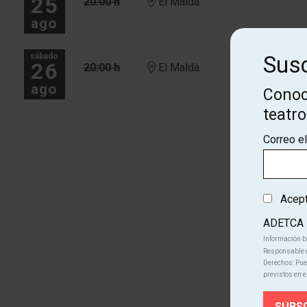
25
20:00 h
El Maldà
ago
sábado
Susc
26
20:00 h
El Maldà
ago
Conoc
teatr
Más fechas
Correo e
Acepto
ADETCA
Información b
Responsable d
Derechos: Pued
previstos en e
Cono