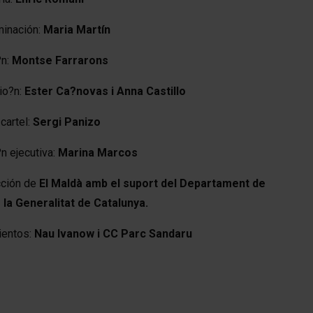
minación:
Maria Martín
?n:
Montse Farrarons
io?n:
Ester Ca?novas i Anna Castillo
cartel:
Sergi Panizo
n ejecutiva:
Marina Marcos
cción de
El Maldà amb el suport del Departament
de
 la Generalitat de Catalunya.
ientos:
Nau Ivanow i CC Parc Sandaru