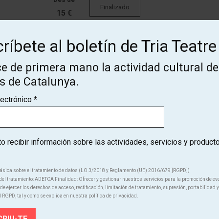
Finalizado
15 €
ríbete al boletín de Tria Teatre
Des de
Finalizado
16 €
e de primera mano la actividad cultural de
os de Catalunya.
lectrónico
*
 recibir información sobre las actividades, servicios y product
¡Suscríbete al boletín de Tria
ásica sobre el tratamiento de datos (LO 3/2018 y Reglamento (UE) 2016/679 ]RGPD])
Teatre!
el tratamiento: ADETCA Finalidad: Ofrecer y gestionar nuestros servicios para la promoción de ev
e ejercer los derechos de acceso, rectificación, limitación de tratamiento, supresión, portabilidad y
l RGPD, tal y como se explica en nuestra política de privacidad.
ce de primera mano la actividad cultural de los teatros de Catal