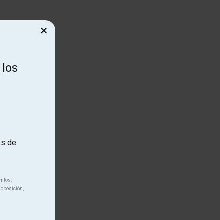
×
 los
os de
entos.
 oposición,
unya.