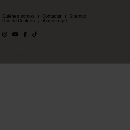
Quiénes somos
Contactar
Sitemap
|
|
|
Uso de Cookies
Aviso Legal
|
Link a instagram
Link a youtube
Link a facebook
Link a ticktok