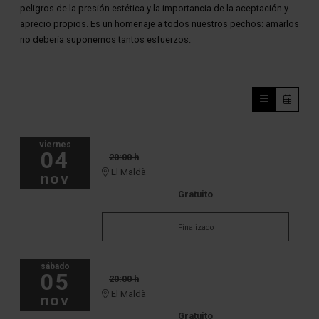
peligros de la presión estética y la importancia de la aceptación y 
aprecio propios. Es un homenaje a todos nuestros pechos: amarlos 
no debería suponernos tantos esfuerzos.
viernes
04
20:00 h
El Maldà
nov
Gratuito
Finalizado
sábado
05
20:00 h
El Maldà
nov
Gratuito