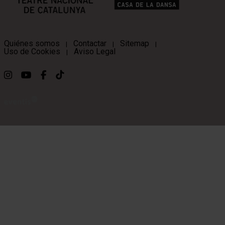
Quiénes somos
Contactar
Sitemap
|
|
|
Uso de Cookies
Aviso Legal
|
Link a instagram
Link a youtube
Link a facebook
Link a ticktok