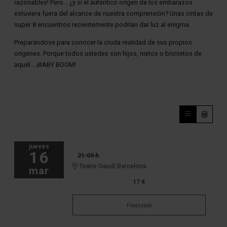
razonables! Pero… ¿y si el auténtico origen de los embarazos
estuviera fuera del alcance de nuestra comprensión? Unas cintas de
super 8 encuentros recientemente podrían dar luz al enigma.
Preparándose para conocer la cruda realidad de sus propios
orígenes. Porque todos ustedes son hijos, nietos o bisnietos de
aquél… ¡BABY BOOM!
jueves
16
21:00 h
Teatre Gaudí Barcelona
mar
17 €
Finalizado