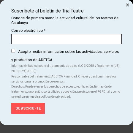
×
Suscríbete al boletín de Tria Teatre
Buscar
Conoce de primera mano la actividad cultural de los teatros de
Catalunya.
COM
INICIO
CARTELERA
BABY BOOM, EL MUSICAL DEL DESTAPE
Correo electrónico
*
BABY BOOM, EL MUSICAL DEL DESTAPE
Comedia musical
Acepto recibir información sobre las actividades, servicios
y productos de ADETCA
Información básica sobre el tratamiento de datos (LO 3/2018 y Reglamento (UE)
Finalizado
2016/679 ]RGPD])
Responsable del tratamiento: ADETCA Finalidad: Ofrecer y gestionar nuestros
servicios para la promoción de eventos.
Del JU 16.03.23
al DO 02.04.23
Teatre Gaudí Barcelona
Derechos: Puede ejercer los derechos de acceso, rectificación, limitación de
Duración:
105 min.
tratamiento, supresión, portabilidad y oposición, previstos en el RGPD, tal y como
se explica en nuestra política de privacidad.
Musical
Teatro
Idiomas
Catalán