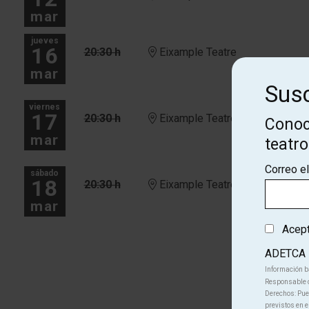
mar
jueves
16
20:30 h
Eixample Teatre
mar
Susc
viernes
17
20:30 h
Eixample Teatre
Conoc
mar
teatr
Correo e
sábado
18
20:30 h
Eixample Teatre
mar
Acepto
Más fechas
ADETCA
Información b
Responsable d
Derechos: Pued
previstos en e