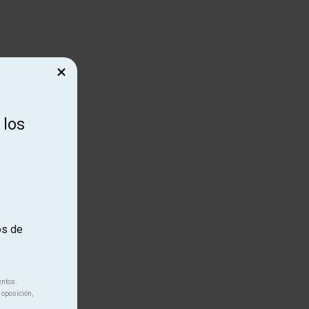
×
 los
os de
entos.
 oposición,