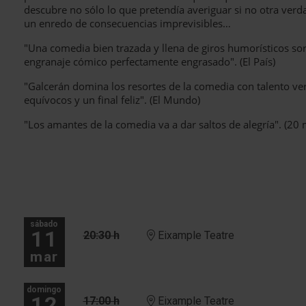
descubre no sólo lo que pretendía averiguar si no otra ver
un enredo de consecuencias imprevisibles…
"Una comedia bien trazada y llena de giros humorísticos so
engranaje cómico perfectamente engrasado". (El País)
"Galcerán domina los resortes de la comedia con talento v
equívocos y un final feliz". (El Mundo)
"Los amantes de la comedia va a dar saltos de alegría". (20 
sábado
11
20:30 h
Eixample Teatre
mar
domingo
12
17:00 h
Eixample Teatre