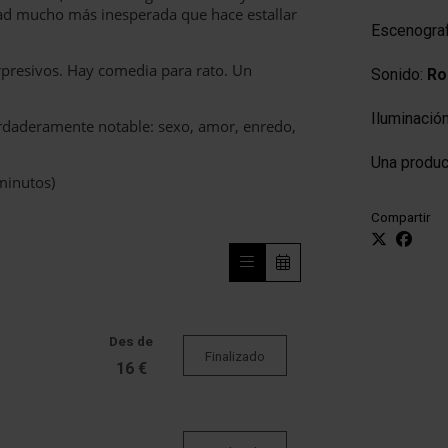
dad mucho más inesperada que hace estallar
Escenograf
rpresivos. Hay comedia para rato. Un
Sonido:
Ro
Iluminació
erdaderamente notable: sexo, amor, enredo,
Una produc
minutos)
Compartir
Des de
Finalizado
16 €