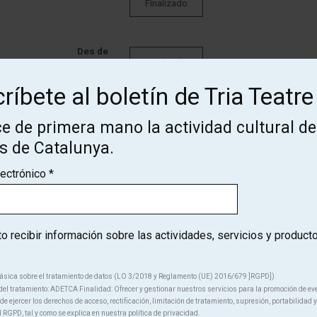
Finalizado
Des de
Finalizado
12 €
ríbete al boletín de Tria Teatre
Des de
e de primera mano la actividad cultural de
Finalizado
16 €
os de Catalunya.
lectrónico
*
Des de
Finalizado
16 €
 recibir información sobre las actividades, servicios y product
ásica sobre el tratamiento de datos (LO 3/2018 y Reglamento (UE) 2016/679 ]RGPD])
el tratamiento: ADETCA Finalidad: Ofrecer y gestionar nuestros servicios para la promoción de ev
e ejercer los derechos de acceso, rectificación, limitación de tratamiento, supresión, portabilidad y
l RGPD, tal y como se explica en nuestra política de privacidad.