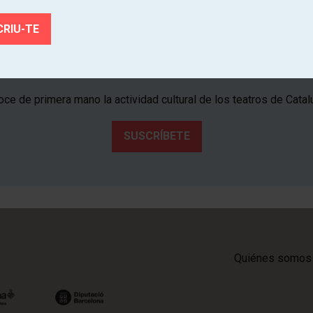
¡Suscríbete al boletín de Tria
Teatre!
ce de primera mano la actividad cultural de los teatros de Catal
SUSCRÍBETE
Quiénes somos