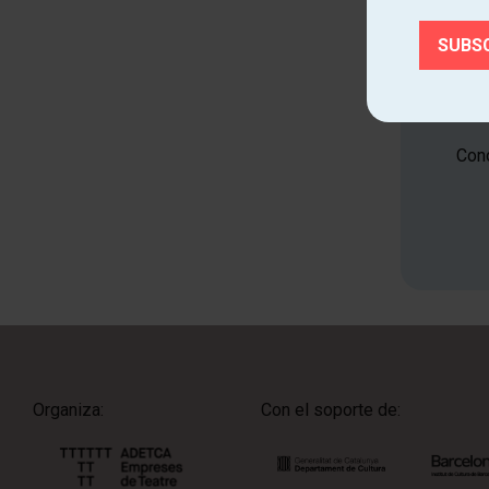
Cono
Organiza:
Con el soporte de: