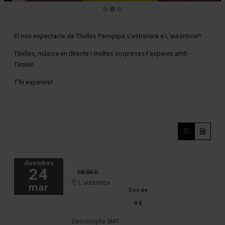
Diapositiva 2 de 3: Tiroliro
El nou espectacle de Titelles Pamipipa s'estrenarà a L'autèntica!!!
Titelles, música en directe i moltes sorpreses t'esperen amb
Tiroliro.
T'hi esperem!
divendres
24
18:00 h
L'autèntica
mar
Des de
9 €
Descompte SMT