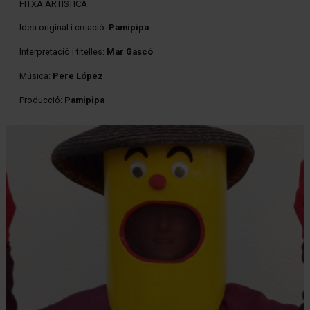
FITXA ARTÍSTICA
Idea original i creació:
Pamipipa
Interpretació i titelles:
Mar Gascó
Música:
Pere López
Producció:
Pamipipa