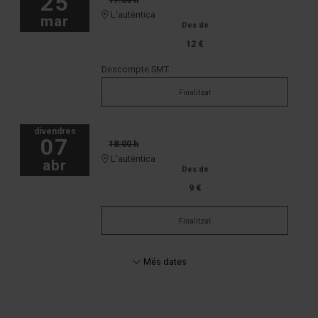
25
L'autèntica
mar
Des de
12 €
Descompte SMT
Finalitzat
divendres
07
18:00 h
L'autèntica
abr
Des de
9 €
Finalitzat
Més dates