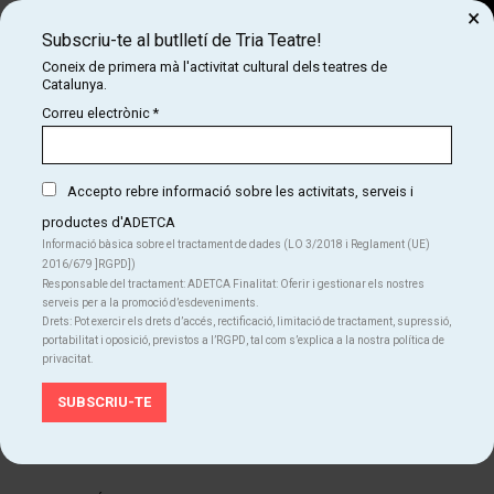
×
Subscriu-te al butlletí de Tria Teatre!
Cerca
Coneix de primera mà l'activitat cultural dels teatres de
Catalunya.
COM
INICI
CARTELLERA
TIROLIRO
Correu electrònic
*
TIROLIRO
Edat recomanada de 0 a 3 anys
Accepto rebre informació sobre les activitats, serveis i
productes d'ADETCA
Informació bàsica sobre el tractament de dades (LO 3/2018 i Reglament (UE)
Finalitzat
2016/679 ]RGPD])
Responsable del tractament: ADETCA Finalitat: Oferir i gestionar els nostres
serveis per a la promoció d’esdeveniments.
Del dv. 24.03.23
al dg. 18.02.24
L'autèntica
Drets: Pot exercir els drets d’accés, rectificació, limitació de tractament, supressió,
Durada:
35 min
portabilitat i oposició, previstos a l’RGPD, tal com s’explica a la nostra política de
privacitat.
Familiar
Idiomes
Català