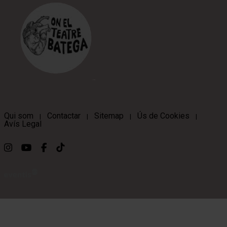
Qui som
Contactar
Sitemap
Ús de Cookies
|
|
|
|
Avís Legal
Link a instagram
Link a youtube
Link a facebook
Link a ticktok