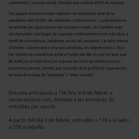
sentiments. I un buit social, familiar, una solitud difícil de superar.
Tot aquest univers temàtic explota i es maximitza arrel de la
pandèmia del COVID i els diferents confinaments. La pandèmia no
ha afectat per igual a totes les classes socials, les famílies més
desfavorides han hagut de suportar confinaments molt més durs a
nivell de convivència, salubritat, accés als recursos. La salut mental
d’infants i adolescents s’ha vist afectada, les depressions i, fins i
tot, intents de suïcidi han estat a l’ordre del dia. És per tot això que
[BLANK] és un text idoni per a posar en crisis un sistema socio-
econòmic pensat, només, per una part de la població i que exclou
la resta de la idea de “benestar” i “drets socials”.
Entrada anticipada a 15€ fins al 8 de febrer a
tantarantana.com, limitada a les primeres 30
entrades per sessió.
A partir del dia 9 de febrer, entrades a 17€ a la web i
a 22€ a taquilla.