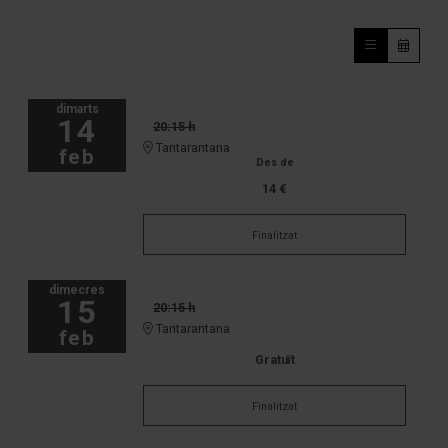
dimarts
14
20:15 h
Tantarantana
feb
Des de
14 €
Finalitzat
dimecres
15
20:15 h
Tantarantana
feb
Gratuït
Finalitzat