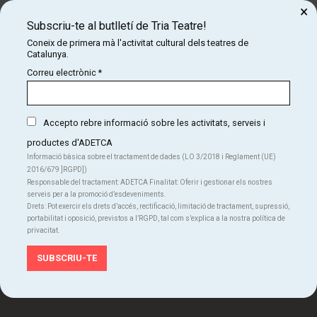
×
Finalitzat
Subscriu-te al butlletí de Tria Teatre!
Coneix de primera mà l'activitat cultural dels teatres de
Més dates
Catalunya.
Correu electrònic
*
Accepto rebre informació sobre les activitats, serveis i
productes d'ADETCA
Subscriu-te al butlletí de Tria Teatre!
Informació bàsica sobre el tractament de dades (LO 3/2018 i Reglament (UE)
2016/679 ]RGPD])
Coneix de primera mà l'activitat cultural dels teatres
Responsable del tractament: ADETCA Finalitat: Oferir i gestionar els nostres
de Catalunya.
serveis per a la promoció d’esdeveniments.
Drets: Pot exercir els drets d’accés, rectificació, limitació de tractament, supressió,
SUBSCRIU-TE
portabilitat i oposició, previstos a l’RGPD, tal com s’explica a la nostra política de
privacitat.