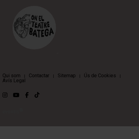
Qui som
Contactar
Sitemap
Ús de Cookies
|
|
|
|
Avís Legal
Link a instagram
Link a youtube
Link a facebook
Link a ticktok