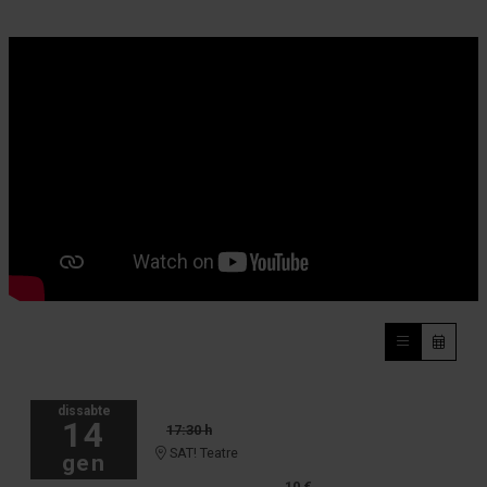
dissabte
14
17:30 h
SAT! Teatre
gen
10 €