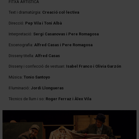
FITXA ARTÍSTICA
Text i dramatúrgia:
Creació col·lectiva
Direcció:
Pep Vila i Toni Albà
Interpretació:
Sergi Casanovas i Pere Romagosa
Escenografia:
Alfred Casas i Pere Romagosa
Disseny titella:
Alfred Casas
Disseny i confecció de vestuari:
Isabel Franco i Olivia Garzón
Música:
Tonio Santoyo
Il·luminació:
Jordi Llongueras
Tècnics de llum i so:
Roger Ferraz i Àlex Vila