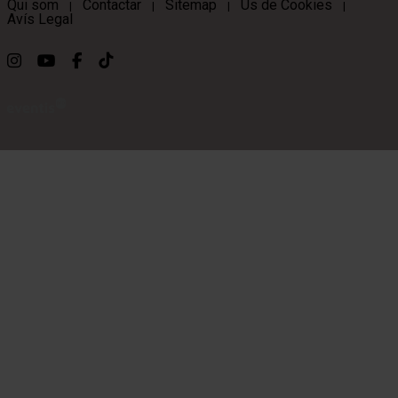
Qui som
Contactar
Sitemap
Ús de Cookies
|
|
|
|
Avís Legal
Link a instagram
Link a youtube
Link a facebook
Link a ticktok