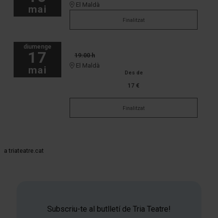
El Maldà
mai
Finalitzat
diumenge
17
19:00 h
El Maldà
mai
Des de
17 €
Finalitzat
a triateatre.cat
Subscriu-te al butlletí de Tria Teatre!