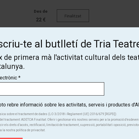
Des de
Finalitzat
22 €
criu-te al butlletí de Tria Teatr
Des de
Finalitzat
22 €
 de primera mà l'activitat cultural dels tea
talunya.
Des de
Finalitzat
lectrònic
*
22 €
o rebre informació sobre les activitats, serveis i productes d
sica sobre el tractament de dades (LO 3/2018 i Reglament (UE) 2016/679 ]RGPD])
el tractament: ADETCA Finalitat: Oferir i gestionar els nostres serveis per a la promoció d’esdeve
cir els drets d’accés, rectificació, limitació de tractament, supressió, portabilitat i oposició, previsto
a la nostra política de privacitat.