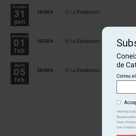
dissabte
31
18:30 h
La Badabadoc
gen
diumenge
01
Subs
18:30 h
La Badabadoc
feb
Coneix
de Ca
dijous
05
20:00 h
La Badabadoc
Correu e
feb
Més dates
Accept
Informació bà
Responsable d
Drets: Pot exer
com s’explica 