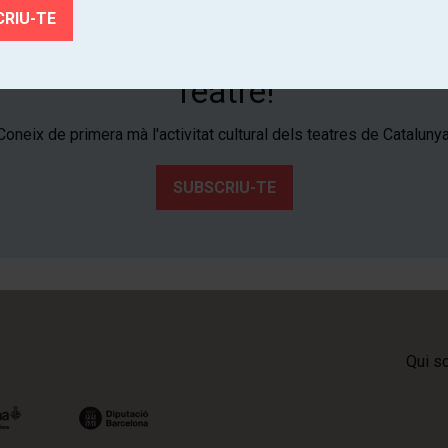
Subscriu-te al butlletí de Tria
Teatre!
Coneix de primera mà l'activitat cultural dels teatres de Catalunya
SUBSCRIU-TE
Qui s