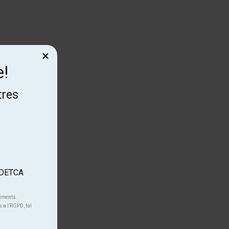
×
e!
tres
'ADETCA
niments.
s a l’RGPD, tal