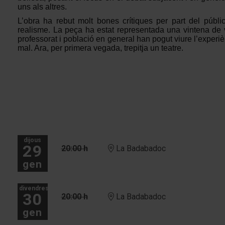
uns als altres.
L’obra ha rebut molt bones crítiques per part del públic
realisme. La peça ha estat representada una vintena de v
professorat i població en general han pogut viure l’experièn
mal. Ara, per primera vegada, trepitja un teatre.
dijous
29
20:00 h
La Badabadoc
gen
divendres
30
20:00 h
La Badabadoc
gen