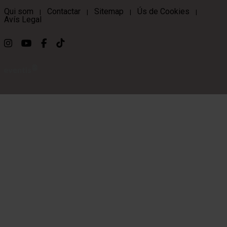
Qui som
Contactar
Sitemap
Ús de Cookies
|
|
|
|
Avís Legal
Link a instagram
Link a youtube
Link a facebook
Link a ticktok