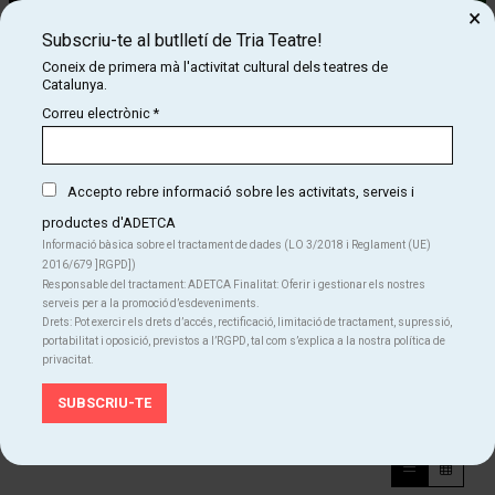
×
Subscriu-te al butlletí de Tria Teatre!
Coneix de primera mà l'activitat cultural dels teatres de
Catalunya.
Correu electrònic
*
Accepto rebre informació sobre les activitats, serveis i
Diapositiva 1 de 1
productes d'ADETCA
Informació bàsica sobre el tractament de dades (LO 3/2018 i Reglament (UE)
Inspirat en fets reals, l’espectacle EL DARRER VIATGE recrea les tres
2016/679 ]RGPD])
setmanes de travessa per Europa que en Raúl va emprendre, amb el
Responsable del tractament: ADETCA Finalitat: Oferir i gestionar els nostres
seu marit mort al seient del costat, en plena pandèmia de COVID.
serveis per a la promoció d’esdeveniments.
Drets: Pot exercir els drets d’accés, rectificació, limitació de tractament, supressió,
Una història d’amor apassionat i, al mateix temps, de solitud i de
portabilitat i oposició, previstos a l’RGPD, tal com s’explica a la nostra política de
desconsol davant l’absència.
privacitat.