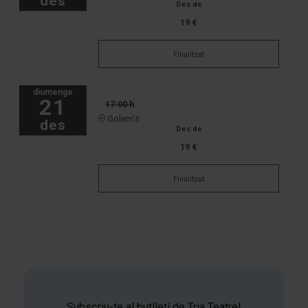
des
Des de
19 €
Finalitzat
diumenge
21
17:00 h
Golem's
des
Des de
19 €
Finalitzat
Subscriu-te al butlletí de Tria Teatre!