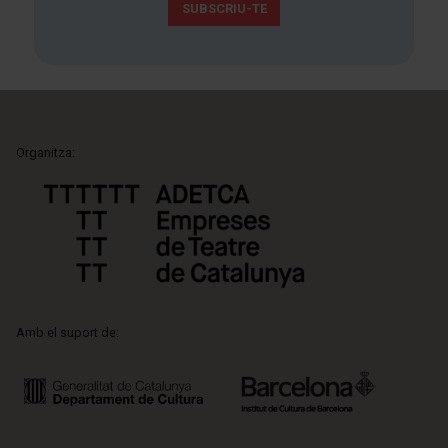
SUBSCRIU-TE
Organitza:
Amb el suport de: