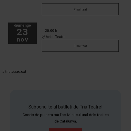
Finalitzat
diumenge
23
20:00 h
Antic Teatre
nov
Finalitzat
a triateatre.cat
Subscriu-te al butlletí de Tria Teatre!
Coneix de primera mà l'activitat cultural dels teatres
de Catalunya.