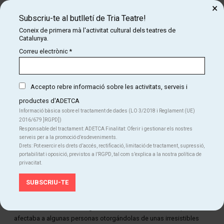
×
Arenys de Mar
,
La Cremallera
,
Teatro Villa de Molina
Subscriu-te al butlletí de Tria Teatre!
Coneix de primera mà l'activitat cultural dels teatres de
Catalunya.
Correu electrònic
*
Accepto rebre informació sobre les activitats, serveis i
productes d'ADETCA
Informació bàsica sobre el tractament de dades (LO 3/2018 i Reglament (UE)
2016/679 ]RGPD])
Responsable del tractament: ADETCA Finalitat: Oferir i gestionar els nostres
serveis per a la promoció d’esdeveniments.
Drets: Pot exercir els drets d’accés, rectificació, limitació de tractament, supressió,
portabilitat i oposició, previstos a l’RGPD, tal com s’explica a la nostra política de
privacitat.
Diapositiva 1 de 1
En la madrugada del 24 de Diciembre de 1858 cayó un meteorito en
medio de un campo de cebada de un pueblo de Murcia. Según
dicen, el meteorito iba cargado de una curiosa radiación que
afectaba a algunas personas otorgándolas de unas irresistibles