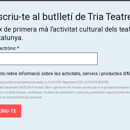
criu-te al butlletí de Tria Teatr
 de primera mà l'activitat cultural dels tea
talunya.
Subscriu-te al butlletí de Tria
lectrònic
*
Teatre!
Coneix de primera mà l'activitat cultural dels teatres de Catalunya
o rebre informació sobre les activitats, serveis i productes d
sica sobre el tractament de dades (LO 3/2018 i Reglament (UE) 2016/679 ]RGPD])
SUBSCRIU-TE
el tractament: ADETCA Finalitat: Oferir i gestionar els nostres serveis per a la promoció d’esdeve
cir els drets d’accés, rectificació, limitació de tractament, supressió, portabilitat i oposició, previsto
a la nostra política de privacitat.