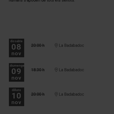
humans s’apoderi de tots els sentits.
dissabte
08
20:00 h
La Badabadoc
nov
diumenge
09
18:30 h
La Badabadoc
nov
dilluns
10
20:00 h
La Badabadoc
nov