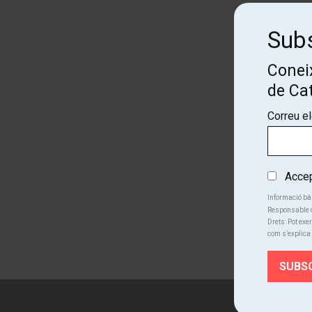
Subs
Coneix
de Ca
Correu e
Accept
Informació bà
Responsable d
Drets: Pot exer
com s’explica 