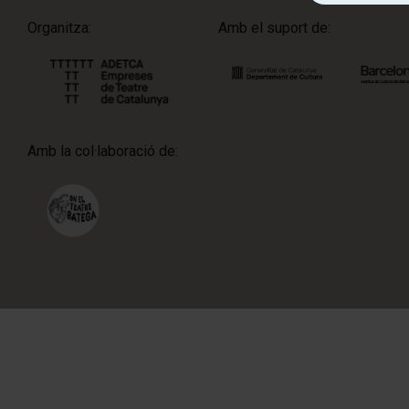
Organitza:
Amb el suport de:
Amb la col·laboració de: