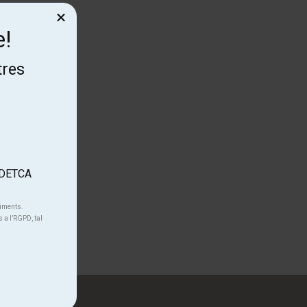
×
e!
tres
.
'ADETCA
niments.
s a l’RGPD, tal