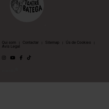
Qui som
Contactar
Sitemap
Ús de Cookies
|
|
|
|
Avís Legal
Link a instagram
Link a youtube
Link a facebook
Link a ticktok