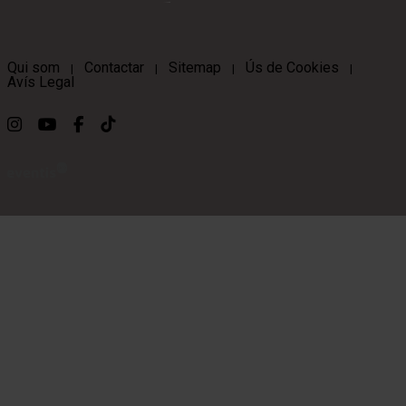
Qui som
Contactar
Sitemap
Ús de Cookies
|
|
|
|
Avís Legal
Link a instagram
Link a youtube
Link a facebook
Link a ticktok