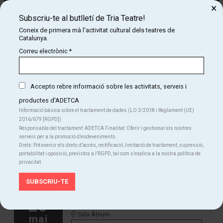
×
Subscriu-te al butlletí de Tria Teatre!
Coneix de primera mà l'activitat cultural dels teatres de
Catalunya.
Diapositiva 1 de 1
Correu electrònic
*
La criatura del Dr. Frankenstein compareix davant d’una Acadèmia
per exposar el seu recorregut vital i defensar la seva condició
humana. El personatge revisa els fets que han marcat la seva
Accepto rebre informació sobre les activitats, serveis i
existència des de la seva creació per part del Dr. Frankenstein. El text
productes d'ADETCA
alterna episodis biogràfics, referències literàries i reflexions sobre
Informació bàsica sobre el tractament de dades (LO 3/2018 i Reglament (UE)
el llenguatge, la memòria i la identitat.
2016/679 ]RGPD])
Responsable del tractament: ADETCA Finalitat: Oferir i gestionar els nostres
serveis per a la promoció d’esdeveniments.
Drets: Pot exercir els drets d’accés, rectificació, limitació de tractament, supressió,
portabilitat i oposició, previstos a l’RGPD, tal com s’explica a la nostra política de
privacitat.
dimarts
20
20:00 h
Sala Àtrium
mai