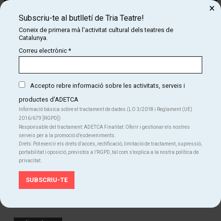
×
Subscriu-te al butlletí de Tria Teatre!
Coneix de primera mà l'activitat cultural dels teatres de
Diapositiva 2 de 5: TIROLIRO
Catalunya.
Tiroliro, Rínxols d'Or, Montserrat, el bufó i la masovera posen
Correu electrònic
*
música al nostre fer quotidià. Ens agradaria que cantar també fos
un fet quotidià i per això us proposem quinze cançons tradicionals i
populars, algunes de les quals versionades per Titelles Pamipipa.
Accepto rebre informació sobre les activitats, serveis i
L'espectacle també compta amb tonades tradicionals tocades en
productes d'ADETCA
directe amb instruments de vent, sons d'objectes quotidians i altres
Informació bàsica sobre el tractament de dades (LO 3/2018 i Reglament (UE)
instruments tradicionals.
2016/679 ]RGPD])
Responsable del tractament: ADETCA Finalitat: Oferir i gestionar els nostres
Tiroliro és un espectacle de titelles i cançons, alegre i festiu, pensat
serveis per a la promoció d’esdeveniments.
especialment per a la primera infància.
Drets: Pot exercir els drets d’accés, rectificació, limitació de tractament, supressió,
portabilitat i oposició, previstos a l’RGPD, tal com s’explica a la nostra política de
privacitat.