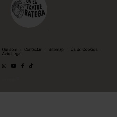
Qui som
Contactar
Sitemap
Ús de Cookies
|
|
|
|
Avís Legal
Link a instagram
Link a youtube
Link a facebook
Link a ticktok