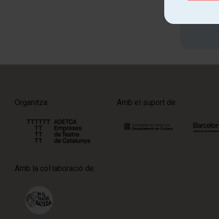
Organitza:
Amb el suport de:
Amb la col·laboració de: