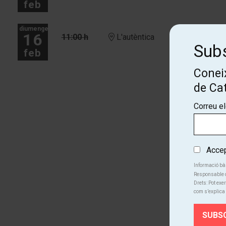
feb
diumenge
16
11:00 h
L'autèntica
Subs
feb
Coneix
Més dates
de Ca
Correu e
Accept
Informació bà
Responsable d
Drets: Pot exer
com s’explica 