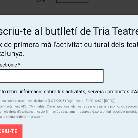
12 €
Des de
Finalitzat
criu-te al butlletí de Tria Teatr
12 €
 de primera mà l'activitat cultural dels tea
talunya.
lectrònic
*
o rebre informació sobre les activitats, serveis i productes d
Subscriu-te al butlletí de Tria
sica sobre el tractament de dades (LO 3/2018 i Reglament (UE) 2016/679 ]RGPD])
el tractament: ADETCA Finalitat: Oferir i gestionar els nostres serveis per a la promoció d’esdeve
cir els drets d’accés, rectificació, limitació de tractament, supressió, portabilitat i oposició, previsto
Teatre!
a la nostra política de privacitat.
Coneix de primera mà l'activitat cultural dels teatres de Catalunya