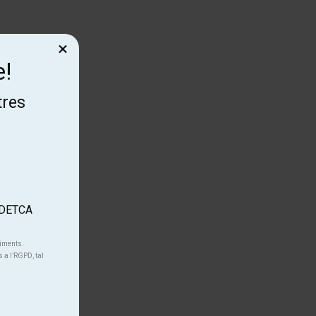
×
e!
tres
'ADETCA
niments.
s a l’RGPD, tal
.