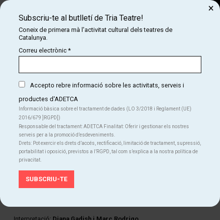
×
Subscriu-te al butlletí de Tria Teatre!
Cerca
Coneix de primera mà l'activitat cultural dels teatres de
Catalunya.
COM
INICI
CARTELLERA
CRUUU
Correu electrònic
*
CRUUU
Accepto rebre informació sobre les activitats, serveis i
productes d'ADETCA
Finalitzat
Informació bàsica sobre el tractament de dades (LO 3/2018 i Reglament (UE)
2016/679 ]RGPD])
Del dj. 13.03.25
al dg. 12.04.26
|
20:00 h
Responsable del tractament: ADETCA Finalitat: Oferir i gestionar els nostres
Antic Teatre
serveis per a la promoció d’esdeveniments.
Durada:
60 min
Drets: Pot exercir els drets d’accés, rectificació, limitació de tractament, supressió,
Edat recomanada
portabilitat i oposició, previstos a l’RGPD, tal com s’explica a la nostra política de
privacitat.
A partir de 8 anys
FITXA ARTÍSTICA
Creació:
Diana Gadish
Interpretació:
Diana Gadish i Marc Rodrigo