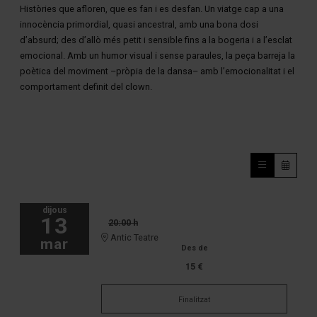
Històries que afloren, que es fan i es desfan. Un viatge cap a una
innocència primordial, quasi ancestral, amb una bona dosi
d’absurd; des d’allò més petit i sensible fins a la bogeria i a l’esclat
emocional. Amb un humor visual i sense paraules, la peça barreja la
poètica del moviment –pròpia de la dansa– amb l’emocionalitat i el
comportament definit del clown.
dijous
13
20:00 h
Antic Teatre
mar
Des de
15 €
Finalitzat