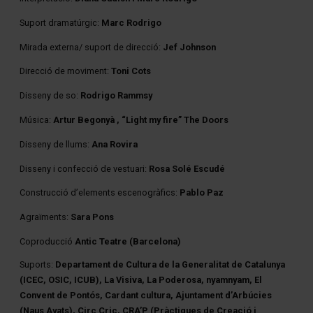
Suport dramatúrgic:
Marc Rodrigo
Mirada externa/ suport de direcció:
Jef Johnson
Direcció de moviment:
Toni Cots
Disseny de so:
Rodrigo Rammsy
Música:
Artur Begonyà , “Light my fire” The Doors
Disseny de llums:
Ana Rovira
Disseny i confecció de vestuari:
Rosa Solé Escudé
Construcció d’elements escenogràfics:
Pablo Paz
Agraïments:
Sara Pons
Coproducció
Antic Teatre (Barcelona)
Suports:
Departament de Cultura de la Generalitat de Catalunya
(ICEC, OSIC, ICUB), La Visiva, La Poderosa, nyamnyam, El
Convent de Pontós, Cardant cultura, Ajuntament d’Arbúcies
(Naus Ayats), Circ Cric, CRA’P (Pràctiques de Creació i