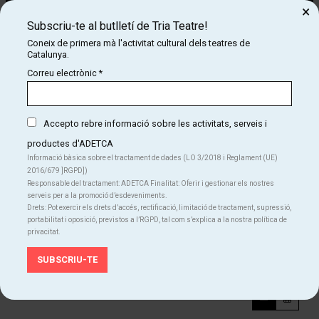
×
Subscriu-te al butlletí de Tria Teatre!
Coneix de primera mà l'activitat cultural dels teatres de
Catalunya.
Correu electrònic
*
Accepto rebre informació sobre les activitats, serveis i
Diapositiva 2 de 5: El petit circ
productes d'ADETCA
Mary, un pallassa entremaliada i divertida, és la presentadora
Informació bàsica sobre el tractament de dades (LO 3/2018 i Reglament (UE)
d’aquest circ particular. Amb un simple toc de vareta la Mary fa
2016/679 ]RGPD])
canviar de color el seu nas vermell. Un porquet, un xai i altres
Responsable del tractament: ADETCA Finalitat: Oferir i gestionar els nostres
serveis per a la promoció d’esdeveniments.
animals de la granja fan salts d’amunt la corda fluixa. Amb aquest i
Drets: Pot exercir els drets d’accés, rectificació, limitació de tractament, supressió,
altres prodigis els artistes del petit circ mostren les seves habilitats
portabilitat i oposició, previstos a l’RGPD, tal com s’explica a la nostra política de
al so de les cançons que els acompanyen.
privacitat.