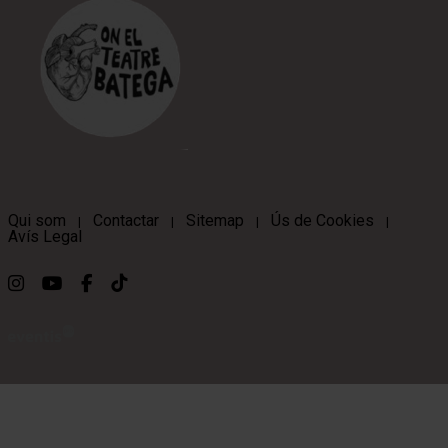
Qui som
Contactar
Sitemap
Ús de Cookies
|
|
|
|
Avís Legal
Link a instagram
Link a youtube
Link a facebook
Link a ticktok