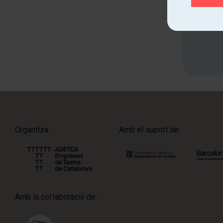
Organitza:
Amb el suport de:
Amb la col·laboració de: