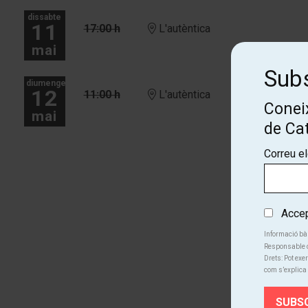
dissabte
11
17:00 h
L'autèntica
mai
Subs
diumenge
12
11:00 h
L'autèntica
Coneix
mai
de Ca
Més dates
Correu e
Accept
Informació bà
Responsable d
Drets: Pot exer
com s’explica 