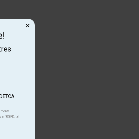
×
e!
tres
'ADETCA
niments.
s a l’RGPD, tal