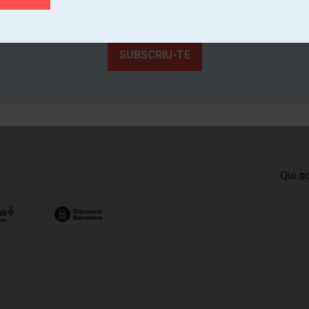
Coneix de primera mà l'activitat cultural dels teatres de Catalunya
SUBSCRIU-TE
Qui s