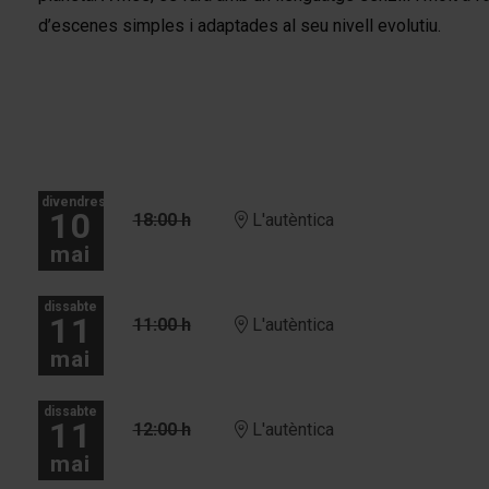
d’escenes simples i adaptades al seu nivell evolutiu.
divendres
10
18:00 h
L'autèntica
mai
dissabte
11
11:00 h
L'autèntica
mai
dissabte
11
12:00 h
L'autèntica
mai