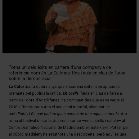
Diapositiva 1 de 1
Torna un dels èxits en cartera d’una companyia de
referència com és La Calòrica. Una faula en clau de farsa
sobre la democràcia.
La Calòrica
fa quatre anys que encadena èxits i són aplaudits i
premiats pel públic i la crítica.
Els ocells
, faula en clau de farsa a
partir de l’obra d’Aristòfanes, ha continuat des que es va veure el
2018 al Temporada Alta el seu camí triomfal, alternant-se
amb
Fairfly
i
De què parlem quan parlem de tota aquesta merda
. Ara
torna al festival després de presentar-se —en castellà i català— al
Centro Dramático Nacional de Madrid amb el mateix èxit. Potser per
al públic madrileny ha estat tota una descoberta, però aquí és una