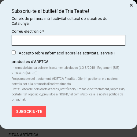
×
Subscriu-te al butlletí de Tria Teatre!
Cerca
Coneix de primera mà l'activitat cultural dels teatres de
Catalunya.
COM
INICI
CARTELLERA
ELS OCELLS
Correu electrònic
*
ELS OCELLS
Temporada alta 2022
Accepto rebre informació sobre les activitats, serveis i
productes d'ADETCA
Informació bàsica sobre el tractament de dades (LO 3/2018 i Reglament (UE)
Finalitzat
2016/679 ]RGPD])
Responsable del tractament: ADETCA Finalitat: Oferir i gestionar els nostres
serveis per a la promoció d’esdeveniments.
diumenge 9 d’octubre
|
18:00 h
Durada:
1 h 15 min.
Drets: Pot exercir els drets d’accés, rectificació, limitació de tractament, supressió,
portabilitat i oposició, previstos a l’RGPD, tal com s’explica a la nostra política de
Festivals
privacitat.
Idiomes
Català
FITXA ARTÍSTICA