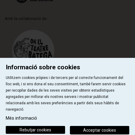
Amb la col·laboració de:
Informació sobre cookies
Utilitzem cookies pròpies i de tercers per al correcte funcionament del
lloc web, i si ens dona el seu consentiment, també farem servir cookies
per recopilar dades de les seves visites per obtenir estadístiques
Qui som
Contactar
Sitemap
Ús de Cookies
agregades per millorar els nostres serveis i mostrar publicitat
|
|
|
|
Avís Legal
relacionada amb les seves preferències a partir dels seus hàbits de
navegació.
Link a instagram
Link a youtube
Link a facebook
Link a ticktok
Més informació
Rebutjar cookies
Acceptar cookies