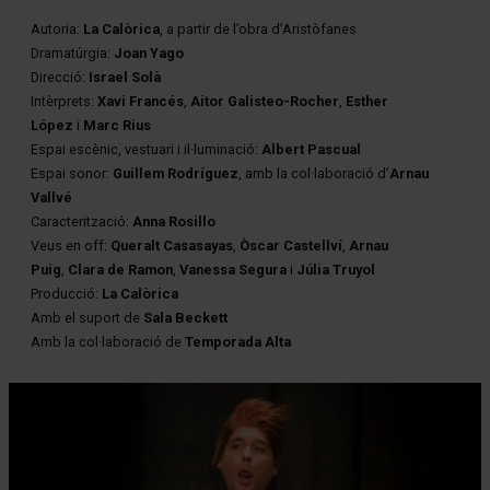
Autoria:
La Calòrica
, a partir de l’obra d’Aristòfanes
Dramatúrgia:
Joan Yago
Direcció:
Israel Solà
Intèrprets:
Xavi Francés
,
Aitor Galisteo-Rocher
,
Esther
López
i
Marc Rius
Espai escènic, vestuari i il·luminació:
Albert Pascual
Espai sonor:
Guillem Rodríguez
, amb la col·laboració d’
Arnau
Vallvé
Caracterització:
Anna Rosillo
Veus en off:
Queralt Casasayas
,
Òscar Castellví
,
Arnau
Puig
,
Clara de Ramon
,
Vanessa
Segura
i
Júlia Truyol
Producció:
La Calòrica
Amb el suport de
Sala Beckett
Amb la col·laboració de
Temporada Alta