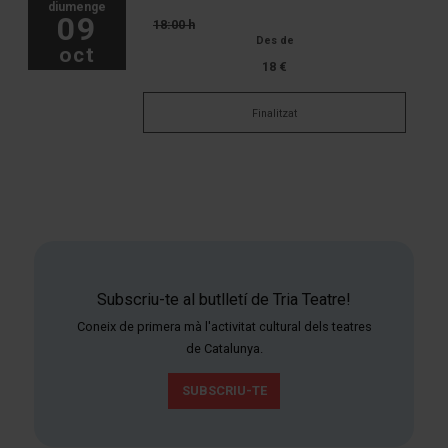
diumenge
09
18:00 h
Des de
oct
18 €
Finalitzat
Subscriu-te al butlletí de Tria Teatre!
Coneix de primera mà l'activitat cultural dels teatres
de Catalunya.
SUBSCRIU-TE