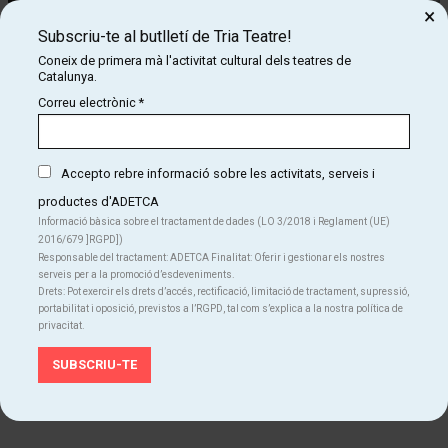
×
Subscriu-te al butlletí de Tria Teatre!
Coneix de primera mà l'activitat cultural dels teatres de
Catalunya.
Correu electrònic
*
Diapositiva 1 de 1
El Gospel i el Flamenco.
.. Dos mons aparentment
Accepto rebre informació sobre les activitats, serveis i
llunyans en la geografia dels sons
però amb més punts de
productes d'ADETCA
connexió del que d’entrada podriem suposar : la passió ,
Informació bàsica sobre el tractament de dades (LO 3/2018 i Reglament (UE)
2016/679 ]RGPD])
la
força
, el lament ,
la joia , la visceralitat
, l’autenticitat
Responsable del tractament: ADETCA Finalitat: Oferir i gestionar els nostres
...
serveis per a la promoció d’esdeveniments.
Drets: Pot exercir els drets d’accés, rectificació, limitació de tractament, supressió,
I així queda palès en una proposta original , agosarada i
portabilitat i oposició, previstos a l’RGPD, tal com s’explica a la nostra política de
carregada d'entusiasme.
Versionant
des
d’antics
Spirituals
fins
a
privacitat.
temes
del
tot
contemporanis,
aquest
projecte és el fruit d’un any
d’intens treball col·lectiu, endinsant-se en les arrels de
les
dues
músiques.