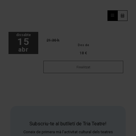
dissabte
15
21:30 h
Des de
abr
18 €
Finalitzat
Subscriu-te al butlletí de Tria Teatre!
Coneix de primera mà l'activitat cultural dels teatres