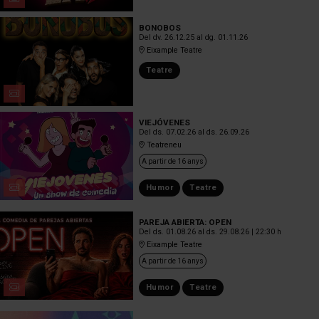
BONOBOS
Del dv. 26.12.25
al dg. 01.11.26
Eixample Teatre
Teatre
VIEJÓVENES
Del ds. 07.02.26
al ds. 26.09.26
Teatreneu
A partir de 16 anys
Humor
Teatre
PAREJA ABIERTA: OPEN
Del ds. 01.08.26
al ds. 29.08.26
|
22:30 h
Eixample Teatre
A partir de 16 anys
Humor
Teatre