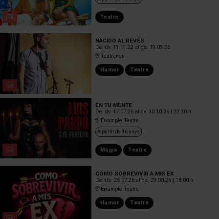
Teatre
NACIDO AL REVÉS
Del dv. 11.11.22
al ds. 19.09.26
Teatreneu
Humor
Teatre
EN TU MENTE
Del dv. 17.07.26
al dv. 30.10.26
|
22:30 h
Eixample Teatre
A partir de 16 anys
Màgia
Teatre
COMO SOBREVIVIR A MIS EX
Del ds. 25.07.26
al ds. 29.08.26
|
18:00 h
Eixample Teatre
Humor
Teatre