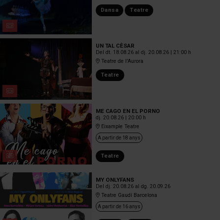
Dansa
Teatre
UN TAL CÈSAR
Del dt. 18.08.26
al dj. 20.08.26
|
21:00 h
Teatre de l'Aurora
Teatre
ME CAGO EN EL PORNO
dj. 20.08.26
|
20:00 h
Eixample Teatre
A partir de 18 anys
Teatre
MY ONLYFANS
Del dj. 20.08.26
al dg. 20.09.26
Teatre Gaudí Barcelona
A partir de 16 anys