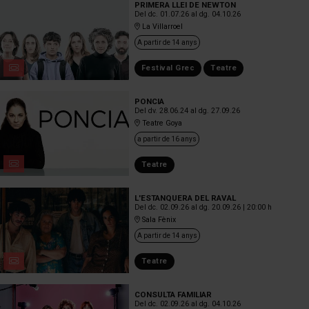
PRIMERA LLEI DE NEWTON
Del dc. 01.07.26
al dg. 04.10.26
La Villarroel
A partir de 14 anys
Festival Grec
Teatre
PONCIA
Del dv. 28.06.24
al dg. 27.09.26
Teatre Goya
a partir de 16 anys
Teatre
L'ESTANQUERA DEL RAVAL
Del dc. 02.09.26
al dg. 20.09.26
|
20:00 h
Sala Fènix
A partir de 14 anys
Teatre
CONSULTA FAMILIAR
Del dc. 02.09.26
al dg. 04.10.26