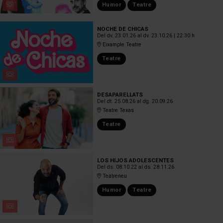
Humor
Teatre
NOCHE DE CHICAS
Del dv. 23.01.26
al dv. 23.10.26
|
22:30 h
Eixample Teatre
Teatre
DESAPARELLATS
Del dt. 25.08.26
al dg. 20.09.26
Teatre Texas
Teatre
LOS HIJOS ADOLESCENTES
Del ds. 08.10.22
al ds. 28.11.26
Teatreneu
Humor
Teatre