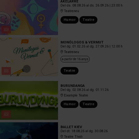
AKELARRE
Del ds. 08.08.26
al ds. 26.09.26
|
23:00 h
Teatreneu
Humor
Teatre
MONÓLOGOS & VERMUT
Del dg. 01.02.26
al dg. 27.09.26
|
12:00 h
Teatreneu
a partir de 16 anys
Teatre
BURUNDANGA
Del dg. 02.08.26
al dg. 01.11.26
Eixample Teatre
Humor
Teatre
BALLET KIEV
Del dt. 18.08.26
al dg. 30.08.26
Teatre Tívoli