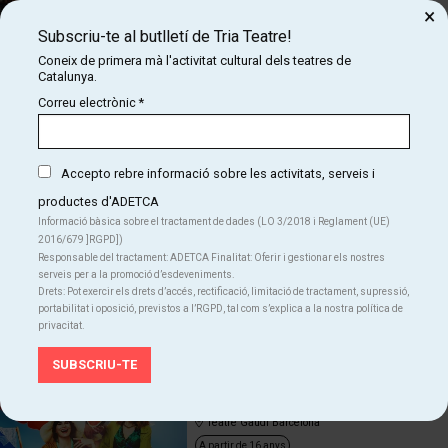
Teatre Poliorama
×
Subscriu-te al butlletí de Tria Teatre!
A partir de 12 anys
Coneix de primera mà l'activitat cultural dels teatres de
Festival Grec
Teatre
Catalunya.
Correu electrònic
*
ANGLE MORT
Del dc. 05.08.26
al dg. 13.09.26
Sala Versus Glòries
Accepto rebre informació sobre les activitats, serveis i
A partir de 12 anys
productes d'ADETCA
Teatre
Informació bàsica sobre el tractament de dades (LO 3/2018 i Reglament (UE)
2016/679 ]RGPD])
VIVIENDO A TODO GASS
Responsable del tractament: ADETCA Finalitat: Oferir i gestionar els nostres
Del dv. 01.03.24
al dv. 25.09.26
serveis per a la promoció d’esdeveniments.
Teatreneu
Drets: Pot exercir els drets d’accés, rectificació, limitació de tractament, supressió,
portabilitat i oposició, previstos a l’RGPD, tal com s’explica a la nostra política de
Humor
Teatre
privacitat.
CANCUN
Del dg. 30.03.25
al dg. 16.08.26
Teatre Gaudí Barcelona
A partir de 16 anys